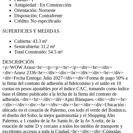
Antigüedad : En Construcción
Orientación: Noroeste
Disposición: Contrafrente
Crédito: No especificado
SUPERFICIES Y MEDIDAS
Cubierta: 43.3 m²
Semicubierta: 11.2 m²
Total Construido: 54.5 m²
DESCRIPCIÓN
<p>WOW Araoz<br></p><p><br></p><div><br></div>
<div>Araoz 2336<br></div><div><br></div><div><br></div>
<div>Fecha Entrega: Julio 2027</div><div>Forma de pago 50% a
la firma del contrato de adhesión al fideicomiso y el saldo en 10
cuotas en pesos ajustables por el índice CAC, tomando como índice
base el último publicado a la fecha de la firma del contrato de
adhesión.<div><br></div><div>Apto Blanqueo.</div><div><br>
</div></div><div><br></div><div><br></div><div>Ubicación :
ubicado en el corazón de Palermo, con todo el verde del Botánico,
el diseño del Soho, la mejor gastronomía y el Shopping Alto
Palermo, a 1 cuadra de la Av Santa fe, de la Av S.ortiz, de la
estación de subte D y cercano a todos los medios de transporte y
excelentes accesos a toda la Ciudad.<br></div><div>Cómodas