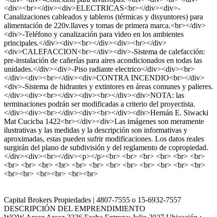
<div><br></div><div>ELECTRICAS<br></div><div>-
Canalizaciones cableados y tableros (térmicas y disyuntores) para
alimentación de 220v.llaves y tomas de primera marca.<br></div>
<div>-Teléfono y canalización para video en los ambientes
principales.</div><div><br></div><div><br></div>
<div>CALEFACCION<br></div><div>-Sistema de calefacción:
pre-instalación de cañerías para aires acondicionados en todas las
unidades.</div><div>-Piso radiante electrico</div><div><br>
</div><div><br></div><div>CONTRA INCENDIO<br></div>
<div>-Sistema de hidrantes y extintores en áreas comunes y palieres.
</div><div><br></div><div><br></div><div>NOTA: las
terminaciones podrán ser modificadas a criterio del proyectista.
</div><div><br></div><div><br></div><div>Hernán E. Siwacki
Mat Cucicba 1422<br></div><div>Las imágenes son meramente
ilustrativas y las medidas y la descripción son informativas y
aproximadas, estas pueden sufrir modificaciones. Los datos reales
surgirán del plano de subdivisión y del reglamento de copropiedad.
</div><div><br></div><p></p><br> <br> <br> <br> <br> <br>
<br> <br> <br> <br> <br> <br> <br> <br> <br> <br> <br> <br>
<br><br> <br><br> <br><br>
Capital Brokers Propiedades | 4807-7555 o 15-6932-7557
DESCRIPCIÓN DEL EMPRENDIMIENTO