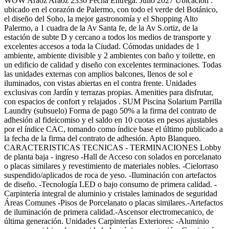
WOW Araoz Araoz 2336 Fecha Entrega: Julio 2027 Ubicación :
ubicado en el corazón de Palermo, con todo el verde del Botánico,
el diseño del Soho, la mejor gastronomía y el Shopping Alto
Palermo, a 1 cuadra de la Av Santa fe, de la Av S.ortiz, de la
estación de subte D y cercano a todos los medios de transporte y
excelentes accesos a toda la Ciudad. Cómodas unidades de 1
ambiente, ambiente divisible y 2 ambientes con baño y toilette, en
un edificio de calidad y diseño con excelentes terminaciones. Todas
las unidades externas con amplios balcones, llenos de sol e
iluminados, con vistas abiertas en el contra frente. Unidades
exclusivas con Jardín y terrazas propias. Amenities para disfrutar,
con espacios de confort y relajados . SUM Piscina Solarium Parrilla
Laundry (subsuelo) Forma de pago 50% a la firma del contrato de
adhesión al fideicomiso y el saldo en 10 cuotas en pesos ajustables
por el índice CAC, tomando como índice base el último publicado a
la fecha de la firma del contrato de adhesión. Apto Blanqueo.
CARACTERISTICAS TECNICAS - TERMINACIONES Lobby
de planta baja - ingreso -Hall de Acceso con solados en porcelanato
o placas similares y revestimiento de materiales nobles. -Cielorraso
suspendido/aplicados de roca de yeso. -Iluminación con artefactos
de diseño. -Tecnología LED o bajo consumo de primera calidad. -
Carpintería integral de aluminio y cristales laminados de seguridad
Áreas Comunes -Pisos de Porcelanato o placas similares.-Artefactos
de iluminación de primera calidad.-Ascensor electromecanico, de
última generación. Unidades Carpinterías Exteriores: -Aluminio