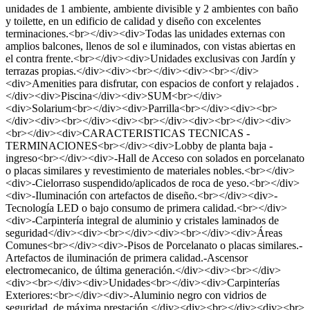
unidades de 1 ambiente, ambiente divisible y 2 ambientes con baño
y toilette, en un edificio de calidad y diseño con excelentes
terminaciones.<br></div><div>Todas las unidades externas con
amplios balcones, llenos de sol e iluminados, con vistas abiertas en
el contra frente.<br></div><div>Unidades exclusivas con Jardín y
terrazas propias.</div><div><br></div><div><br></div>
<div>Amenities para disfrutar, con espacios de confort y relajados .
</div><div>Piscina</div><div>SUM<br></div>
<div>Solarium<br></div><div>Parrilla<br></div><div><br>
</div><div><br></div><div><br></div><div><br></div><div>
<br></div><div>CARACTERISTICAS TECNICAS -
TERMINACIONES<br></div><div>Lobby de planta baja -
ingreso<br></div><div>-Hall de Acceso con solados en porcelanato
o placas similares y revestimiento de materiales nobles.<br></div>
<div>-Cielorraso suspendido/aplicados de roca de yeso.<br></div>
<div>-Iluminación con artefactos de diseño.<br></div><div>-
Tecnología LED o bajo consumo de primera calidad.<br></div>
<div>-Carpintería integral de aluminio y cristales laminados de
seguridad</div><div><br></div><div><br></div><div>Áreas
Comunes<br></div><div>-Pisos de Porcelanato o placas similares.-
Artefactos de iluminación de primera calidad.-Ascensor
electromecanico, de última generación.</div><div><br></div>
<div><br></div><div>Unidades<br></div><div>Carpinterías
Exteriores:<br></div><div>-Aluminio negro con vidrios de
seguridad, de máxima prestación.</div><div><br></div><div><br>