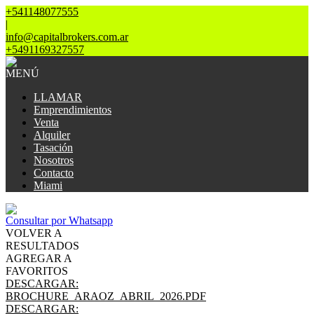
+541148077555
|
info@capitalbrokers.com.ar
+5491169327557
MENÚ
LLAMAR
Emprendimientos
Venta
Alquiler
Tasación
Nosotros
Contacto
Miami
Consultar por Whatsapp
VOLVER A
RESULTADOS
AGREGAR A
FAVORITOS
DESCARGAR:
BROCHURE_ARAOZ_ABRIL_2026.PDF
DESCARGAR: