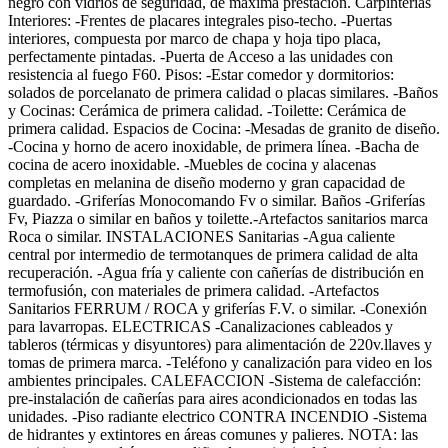
negro con vidrios de seguridad, de máxima prestación. Carpinterías
Interiores: -Frentes de placares integrales piso-techo. -Puertas
interiores, compuesta por marco de chapa y hoja tipo placa,
perfectamente pintadas. -Puerta de Acceso a las unidades con
resistencia al fuego F60. Pisos: -Estar comedor y dormitorios:
solados de porcelanato de primera calidad o placas similares. -Baños
y Cocinas: Cerámica de primera calidad. -Toilette: Cerámica de
primera calidad. Espacios de Cocina: -Mesadas de granito de diseño.
-Cocina y horno de acero inoxidable, de primera línea. -Bacha de
cocina de acero inoxidable. -Muebles de cocina y alacenas
completas en melanina de diseño moderno y gran capacidad de
guardado. -Griferías Monocomando Fv o similar. Baños -Griferías
Fv, Piazza o similar en baños y toilette.-Artefactos sanitarios marca
Roca o similar. INSTALACIONES Sanitarias -Agua caliente
central por intermedio de termotanques de primera calidad de alta
recuperación. -Agua fría y caliente con cañerías de distribución en
termofusión, con materiales de primera calidad. -Artefactos
Sanitarios FERRUM / ROCA y griferías F.V. o similar. -Conexión
para lavarropas. ELECTRICAS -Canalizaciones cableados y
tableros (térmicas y disyuntores) para alimentación de 220v.llaves y
tomas de primera marca. -Teléfono y canalización para video en los
ambientes principales. CALEFACCION -Sistema de calefacción:
pre-instalación de cañerías para aires acondicionados en todas las
unidades. -Piso radiante electrico CONTRA INCENDIO -Sistema
de hidrantes y extintores en áreas comunes y palieres. NOTA: las