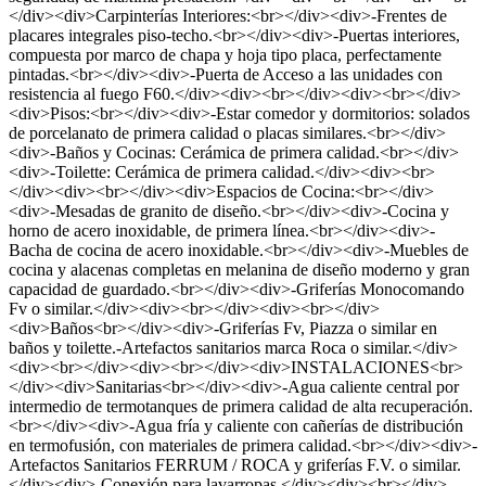
</div><div>Carpinterías Interiores:<br></div><div>-Frentes de
placares integrales piso-techo.<br></div><div>-Puertas interiores,
compuesta por marco de chapa y hoja tipo placa, perfectamente
pintadas.<br></div><div>-Puerta de Acceso a las unidades con
resistencia al fuego F60.</div><div><br></div><div><br></div>
<div>Pisos:<br></div><div>-Estar comedor y dormitorios: solados
de porcelanato de primera calidad o placas similares.<br></div>
<div>-Baños y Cocinas: Cerámica de primera calidad.<br></div>
<div>-Toilette: Cerámica de primera calidad.</div><div><br>
</div><div><br></div><div>Espacios de Cocina:<br></div>
<div>-Mesadas de granito de diseño.<br></div><div>-Cocina y
horno de acero inoxidable, de primera línea.<br></div><div>-
Bacha de cocina de acero inoxidable.<br></div><div>-Muebles de
cocina y alacenas completas en melanina de diseño moderno y gran
capacidad de guardado.<br></div><div>-Griferías Monocomando
Fv o similar.</div><div><br></div><div><br></div>
<div>Baños<br></div><div>-Griferías Fv, Piazza o similar en
baños y toilette.-Artefactos sanitarios marca Roca o similar.</div>
<div><br></div><div><br></div><div>INSTALACIONES<br>
</div><div>Sanitarias<br></div><div>-Agua caliente central por
intermedio de termotanques de primera calidad de alta recuperación.
<br></div><div>-Agua fría y caliente con cañerías de distribución
en termofusión, con materiales de primera calidad.<br></div><div>-
Artefactos Sanitarios FERRUM / ROCA y griferías F.V. o similar.
</div><div>-Conexión para lavarropas.</div><div><br></div>