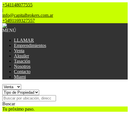
+541148077555
|
info@capitalbrokers.com.ar
+5491169327557
MENÚ
LLAMAR
Emprendimientos
Venta
Alquiler
Tasación
Nosotros
Contacto
Miami
Buscar
Tu próximo paso.